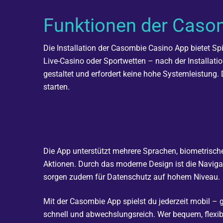
Funktionen der Casom
Die Installation der Casombie Casino App bietet Sp
Live-Casino oder Sportwetten – nach der Installatio
gestaltet und erfordert keine hohe Systemleistung
starten.
Die App unterstützt mehrere Sprachen, biometrisc
Aktionen. Durch das moderne Design ist die Navigat
sorgen zudem für Datenschutz auf hohem Niveau.
Mit der Casombie App spielst du jederzeit mobil – 
schnell und abwechslungsreich. Wer bequem, flexibel