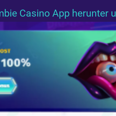
bie Casino App herunter und