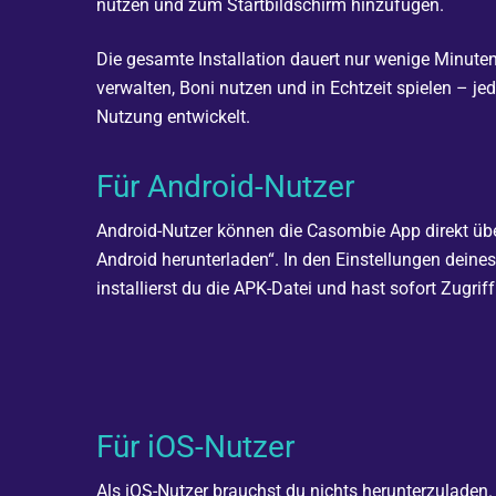
nutzen und zum Startbildschirm hinzufügen.
Die gesamte Installation dauert nur wenige Minuten
verwalten, Boni nutzen und in Echtzeit spielen – je
Nutzung entwickelt.
Für Android-Nutzer
Android-Nutzer können die Casombie App direkt übe
Android herunterladen“. In den Einstellungen dei
installierst du die APK-Datei und hast sofort Zugri
Für iOS-Nutzer
Als iOS-Nutzer brauchst du nichts herunterzuladen