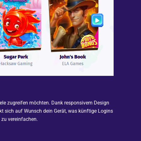
sspiele zugreifen möchten. Dank responsivem Design
kt sich auf Wunsch dein Gerät, was künftige Logins
 zu vereinfachen.