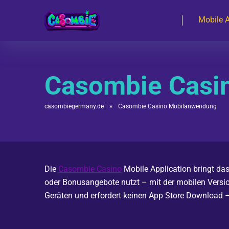
Mobile 
Casombie Casi
casombiegermany.de
»
Casombie Casino Mobilanwendung
Die
Casombie Casino
Mobile Application bringt das
oder Bonusangebote nutzt – mit der mobilen Version
Geräten und erfordert keinen App Store Download –