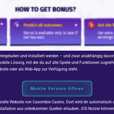
rgeladen und installiert werden – und zwar unabhängig davon, 
obile Lösung, mit der du auf alle Spiele und Funktionen zugrei
bsite oder als Web-App zur Verfügung steht.
Mobile Version öffnen
izielle Website von Casombie Casino. Dort wird dir automatisch
stallation aus unbekannten Quellen erlauben. iOS-Nutzer können