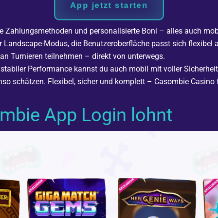
App jetzt starten
ere Zahlungsmethoden und personalisierte Boni – alles auch mob
oder Landscape-Modus, die Benutzeroberfläche passt sich flexibe
an Turnieren teilnehmen – direkt von unterwegs.
tabiler Performance kannst du auch mobil mit voller Sicherhei
nso schätzen. Flexibel, sicher und komplett – Casombie Casino 
mbie App Login lohnt