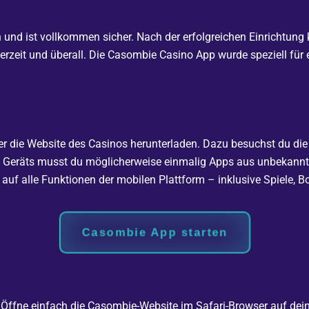
 und ist vollkommen sicher. Nach der erfolgreichen Einrichtung 
derzeit und überall. Die Casombie Casino App wurde speziell für 
r die Website des Casinos herunterladen. Dazu besuchst du die 
nes Geräts musst du möglicherweise einmalig Apps aus unbekan
ff auf alle Funktionen der mobilen Plattform – inklusive Spiele
Casombie App starten
. Öffne einfach die Casombie-Website im Safari-Browser auf dei